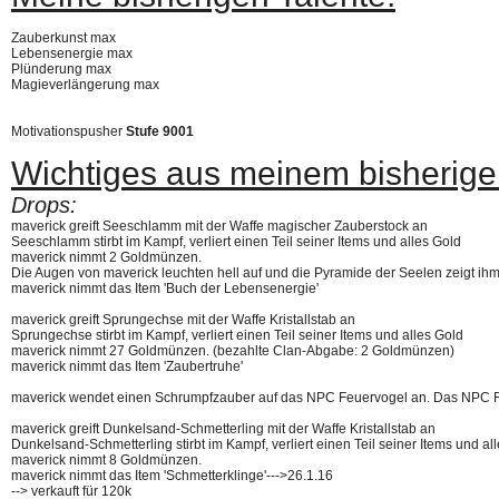
Zauberkunst max
Lebensenergie max
Plünderung max
Magieverlängerung max
Motivationspusher
Stufe 9001
Wichtiges aus meinem bisherig
Drops:
maverick greift Seeschlamm mit der Waffe magischer Zauberstock an
Seeschlamm stirbt im Kampf, verliert einen Teil seiner Items und alles Gold
maverick nimmt 2 Goldmünzen.
Die Augen von maverick leuchten hell auf und die Pyramide der Seelen zeigt ihm
maverick nimmt das Item 'Buch der Lebensenergie'
maverick greift Sprungechse mit der Waffe Kristallstab an
Sprungechse stirbt im Kampf, verliert einen Teil seiner Items und alles Gold
maverick nimmt 27 Goldmünzen. (bezahlte Clan-Abgabe: 2 Goldmünzen)
maverick nimmt das Item 'Zaubertruhe'
maverick wendet einen Schrumpfzauber auf das NPC Feuervogel an. Das NPC Feu
maverick greift Dunkelsand-Schmetterling mit der Waffe Kristallstab an
Dunkelsand-Schmetterling stirbt im Kampf, verliert einen Teil seiner Items und al
maverick nimmt 8 Goldmünzen.
maverick nimmt das Item 'Schmetterklinge'--->26.1.16
--> verkauft für 120k