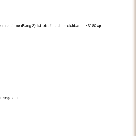
rolltürme (Rang 2)] ist jetzt für dich erreichbar. ---> 3180 xp
rnziege auf.