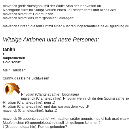
maverick greift Nachtgonk mit der Waffe Stab der Innovation an
Nachtgonk stirbt im Kampf, verliert einen Teil seiner Items und alles Gold
maverick nimmt 35 Goldmünzen.
maverick nimmt das Item 'globaler Geldregen'
maverick führt an diesem Ort mit einer Ausgrabungsschaufel eine Ausgrabung du
Witzige Aktionen und nette Personen:
tanith
t
mupfelinchen
Gold schaf
Mein Haustier:
Sunny, das kleine Lichtwesen
Rhydian (Clantelepathie): buonasera
maverick (Clantelepathie): Rhydian wenn ich dir den Sponsi zahle, 
Rhydian (Clantelepathie): nein :D
Rhydian (Clantelepathie): und das war aus dem kopf :P
maverick (Clantelepathie): haha :D
maverick (Gruppentelepathie): wir machen später gruppis mupfel hab grad was w
Mupfelinchen (Gruppentelepathie): soll ich geflogen kommen?
t (Gruppentelepathie): Pornos gefunden?