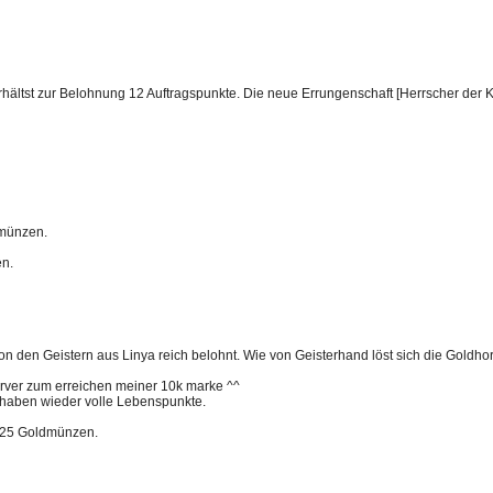
hältst zur Belohnung 12 Auftragspunkte. Die neue Errungenschaft [Herrscher der Kont
dmünzen.
en.
n den Geistern aus Linya reich belohnt. Wie von Geisterhand löst sich die Goldho
erver zum erreichen meiner 10k marke ^^
 haben wieder volle Lebenspunkte.
n 25 Goldmünzen.