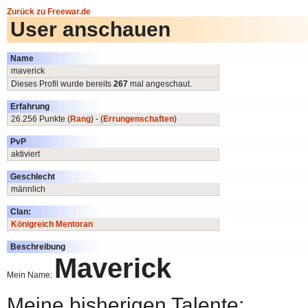
Zurück zu Freewar.de
User anschauen
Name
maverick
Dieses Profil wurde bereits
267
mal angeschaut.
Erfahrung
26.256 Punkte (
Rang
) - (
Errungenschaften
)
PvP
aktiviert
Geschlecht
männlich
Clan:
Königreich Mentoran
Beschreibung
Maverick
Mein Name:
Meine bisherigen Talente: