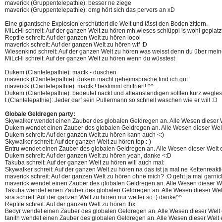
maverick (Gruppentelepathie): besser ne ziege
maverick (Gruppentelepathie): omg hört sich das pervers an xD
Eine gigantische Explosion erschüttert die Welt und lässt den Boden zittern.
MiLcHi schreit: Auf der ganzen Welt zu hören mh wieses schlüppi is wohl geplatz
Reptile schreit: Auf der ganzen Welt zu hören loool
maverick schreit: Auf der ganzen Welt zu hören wtf :D
Wiesenkind schreit: Auf der ganzen Welt zu hören was weisst denn du über mein
MiLcHi schreit: Auf der ganzen Welt zu hören wenn du wüsstest
Dukem (Clantelepathie): macfk - duschen
maverick (Clantelepathie): dukem macht geheimsprache find ich gut
maverick (Clantelepathie): macfk ! bestimmt chiffriert! ^^
Dukem (Clantelepathie): bedeutet nackt und alleanständigen sollten kurz wegles
t (Clantelepathie): Jeder darf sein Pullermann so schnell waschen wie er will :D
Globale Geldregen party:
Skywalker wendet einen Zauber des globalen Geldregen an. Alle Wesen dieser 
Dukem wendet einen Zauber des globalen Geldregen an. Alle Wesen dieser Wel
Dukem schreit: Auf der ganzen Welt zu hören kann auch <:)
Skywalker schreit: Auf der ganzen Welt zu hören top :-)
Entru wendet einen Zauber des globalen Geldregen an. Alle Wesen dieser Welt
Dukem schreit: Auf der ganzen Welt zu hören yeah, danke <:D
Takuba schreit: Auf der ganzen Welt zu hören will auch mal:
Skywalker schreit: Auf der ganzen Welt zu hören na das ist ja mal ne Kettenreakt
maverick schreit: Auf der ganzen Welt zu hören ohne mich? :O geht ja mal garnic
maverick wendet einen Zauber des globalen Geldregen an. Alle Wesen dieser W
Takuba wendet einen Zauber des globalen Geldregen an. Alle Wesen dieser Wel
sira schreit: Auf der ganzen Welt zu hören nur weiter so :) danke^^
Reptile schreit: Auf der ganzen Welt zu hören thx
Bedyr wendet einen Zauber des globalen Geldregen an. Alle Wesen dieser Welt
tanith wendet einen Zauber des globalen Geldregen an. Alle Wesen dieser Welt