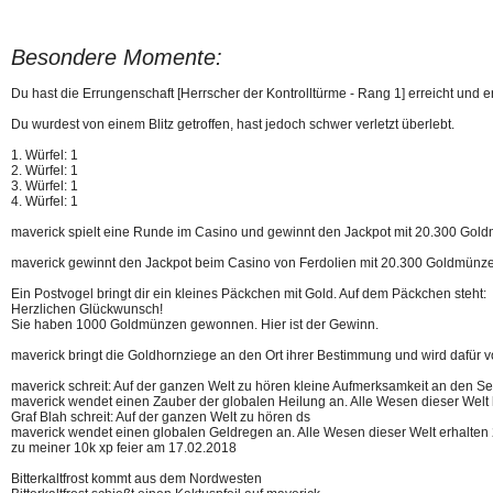
Besondere Momente:
Du hast die Errungenschaft [Herrscher der Kontrolltürme - Rang 1] erreicht und er
Du wurdest von einem Blitz getroffen, hast jedoch schwer verletzt überlebt.
1. Würfel: 1
2. Würfel: 1
3. Würfel: 1
4. Würfel: 1
maverick spielt eine Runde im Casino und gewinnt den Jackpot mit 20.300 Gol
maverick gewinnt den Jackpot beim Casino von Ferdolien mit 20.300 Goldmünz
Ein Postvogel bringt dir ein kleines Päckchen mit Gold. Auf dem Päckchen steht:
Herzlichen Glückwunsch!
Sie haben 1000 Goldmünzen gewonnen. Hier ist der Gewinn.
maverick bringt die Goldhornziege an den Ort ihrer Bestimmung und wird dafür vo
maverick schreit: Auf der ganzen Welt zu hören kleine Aufmerksamkeit an den S
maverick wendet einen Zauber der globalen Heilung an. Alle Wesen dieser Welt
Graf Blah schreit: Auf der ganzen Welt zu hören ds
maverick wendet einen globalen Geldregen an. Alle Wesen dieser Welt erhalte
zu meiner 10k xp feier am 17.02.2018
Bitterkaltfrost kommt aus dem Nordwesten