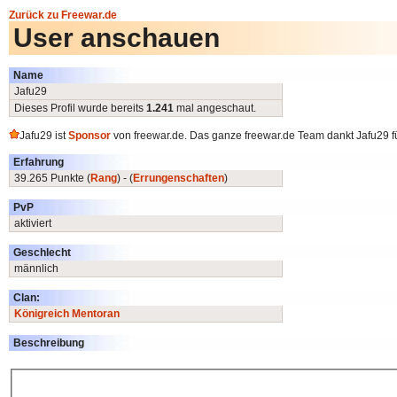
Zurück zu Freewar.de
User anschauen
Name
Jafu29
Dieses Profil wurde bereits
1.241
mal angeschaut.
Jafu29 ist
Sponsor
von freewar.de. Das ganze freewar.de Team dankt Jafu29 fü
Erfahrung
39.265 Punkte (
Rang
) - (
Errungenschaften
)
PvP
aktiviert
Geschlecht
männlich
Clan:
Königreich Mentoran
Beschreibung