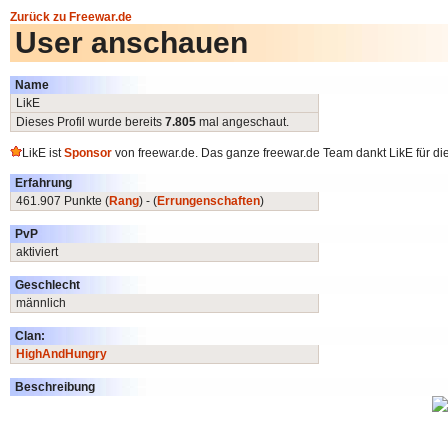
Zurück zu Freewar.de
User anschauen
Name
LikE
Dieses Profil wurde bereits
7.805
mal angeschaut.
LikE ist
Sponsor
von freewar.de. Das ganze freewar.de Team dankt LikE für die
Erfahrung
461.907 Punkte (
Rang
) - (
Errungenschaften
)
PvP
aktiviert
Geschlecht
männlich
Clan:
HighAndHungry
Beschreibung