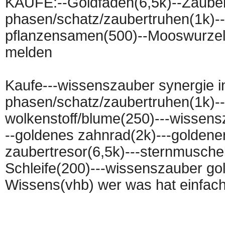
KAUFE:--Goldfaden(6,5k)--Zauber
phasen/schatz/zaubertruhen(1k)--
pflanzensamen(500)--Mooswurzel-
melden
Kaufe---wissenszauber synergie in
phasen/schatz/zaubertruhen(1k)---
wolkenstoff/blume(250)---wissen
--goldenes zahnrad(2k)---goldener
zaubertresor(6,5k)---sternmusche
Schleife(200)---wissenszauber go
Wissens(vhb) wer was hat einfac