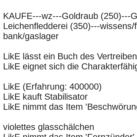
KAUFE---wz---Goldraub (250)---G
Leichenfledderei (350)---wissens/f
bank/gaslager
LikE lässt ein Buch des Vertreiben
LikE eignet sich die Charakterfähi
LikE (Erfahrung: 400000)
LikE kauft Stabilisator
LikE nimmt das Item 'Beschwörun
violettes glasschälchen
LikE nimmt das Item 'Fernzünder'