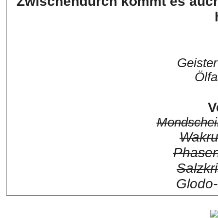
Zwischendurch kommt es auch 
Geiste
Ölf
V
Mondschei
Wakru
Phasen
Salzkr
Glodo-