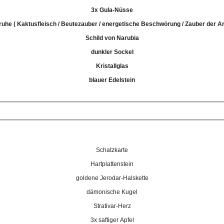
3x Gula-Nüsse
ruhe ( Kaktusfleisch / Beutezauber / energetische Beschwörung / Zauber der Ar
Schild von Narubia
dunkler Sockel
Kristallglas
blauer Edelstein
Schatzkarte
Hartplattenstein
goldene Jerodar-Halskette
dämonische Kugel
Strativar-Herz
3x saftiger Apfel