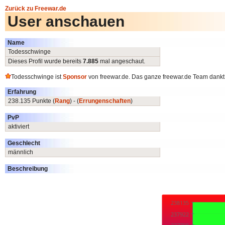
Zurück zu Freewar.de
User anschauen
Name
Todesschwinge
Dieses Profil wurde bereits
7.885
mal angeschaut.
Todesschwinge ist
Sponsor
von freewar.de. Das ganze freewar.de Team dankt 
Erfahrung
238.135 Punkte (
Rang
) - (
Errungenschaften
)
PvP
aktiviert
Geschlecht
männlich
Beschreibung