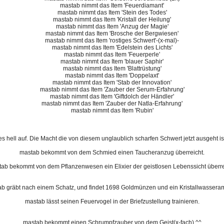
mastab nimmt das Item 'Feuerdiamant'
mastab nimmt das Item 'Stein des Todes'
mastab nimmt das Item 'Kristall der Heilung'
mastab nimmt das Item 'Anzug der Magie'
mastab nimmt das Item 'Brosche der Bergwiesen'
mastab nimmt das Item 'rostiges Schwert'-(x-mal)-
mastab nimmt das Item 'Edelstein des Lichts'
mastab nimmt das Item 'Feuerperle'
mastab nimmt das Item 'blauer Saphir'
mastab nimmt das Item 'Blattrüstung'
mastab nimmt das Item 'Doppelaxt'
mastab nimmt das Item 'Stab der Innovation'
mastab nimmt das Item 'Zauber der Serum-Erfahrung'
mastab nimmt das Item 'Giftdolch der Händler'
mastab nimmt das Item 'Zauber der Natla-Erfahrung'
mastab nimmt das Item 'Rubin'
 es hell auf. Die Macht die von diesem unglaublich scharfen Schwert jetzt ausgeht 
mastab bekommt von dem Schmied einen Taucheranzug überreicht.
ab bekommt von dem Pflanzenwesen ein Elixier der geistlosen Lebenssicht überre
b gräbt nach einem Schatz, und findet 1698 Goldmünzen und ein Kristallwasseram
mastab lässt seinen Feuervogel in der Briefzustellung trainieren.
mastab bekommt einen Schrumpfzauber von dem Geist(x-fach) ^^