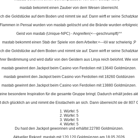
mastab bekommt einen Zauber von dem Wesen überreicht.
ich die Goldstücke auf dem Boden und nimmt sie auf. Dann wirft er seine Schatzkart
n Flammen in Pensal wurden von mastab gelöscht und die Brände wurden erfolgreic
Geist von mastab (Unique-NPC) - Angreifen(<---geschrumpft)^^
mastab bekommt einen Stab der Spiele von dem Arbeiter.<---löl war schwierig ;P
ich die Goldstücke auf dem Boden und nimmt sie auf. Dann wirft er seine Schatzkart
hrer Bestimmung und wird dafür von den Geistern aus Linya reich belohnt. Wie von
mastab gewinnt den Jackpot beim Casino von Ferdolien mit 13640 Goldmünzen.
mastab gewinnt den Jackpot beim Casino von Ferdolien mit 18260 Goldünzen
mastab gewinnt den Jackpot beim Casino von Ferdolien mit 13880 Goldmünzen.
ine besondere Inspiration für die gesamte Gruppe bringt. Dadurch erhält jedes a
t dich glücklich an und nimmt die Eisstacheln an sich. Dann überreicht sie dir 807 
1. Würfel: 5
2. Würfel: 5
3. Würfel: 5
4. Würfel: 5
Du hast den Jackpot gewonnen und erhältst 22780 Goldmünzen.
Aktueller Rekord: mastab mit 120.120 Goldmünzen am 18.05.2026