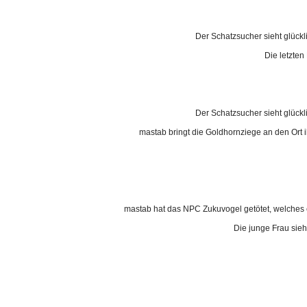
Der Schatzsucher sieht glückl
Die letzte
Der Schatzsucher sieht glückl
mastab bringt die Goldhornziege an den Ort i
mastab hat das NPC Zukuvogel getötet, welches e
Die junge Frau sieh