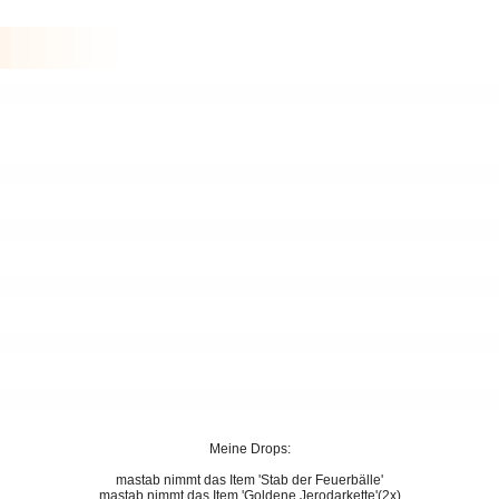
Meine Drops:
mastab nimmt das Item 'Stab der Feuerbälle'
mastab nimmt das Item 'Goldene Jerodarkette'(2x)